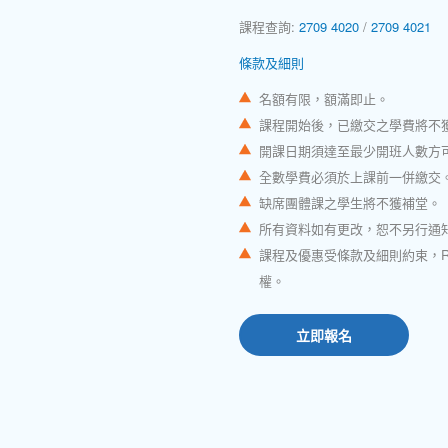
課程查詢:
2709 4020
/
2709 4021
條款及細則
名額有限，額滿即止。
課程開始後，已繳交之學費將不
開課日期須達至最少開班人數方
全數學費必須於上課前一併繳交
缺席團體課之學生將不獲補堂。
所有資料如有更改，恕不另行通
課程及優惠受條款及細則約束，Rink 
權。
立即報名