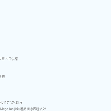
17至20日供應
政費
續報指定溜冰課程
ega Ice參加暑期溜冰課程派對