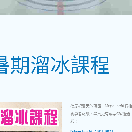
e 暑期溜冰課程
為慶祝夏天的蒞臨，Mega Ice暑
初學者報讀，學員更有尊享6項禮遇
彩！
[Mega Ice 暑期溜冰課程]