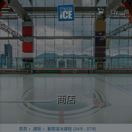
EN
简
toggle
navigation
商店
首頁
課程
暑期溜冰課程 (24/8 - 27/8)