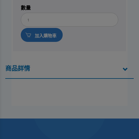
數量
商品詳情
標籤:
{
暑期溜冰課程